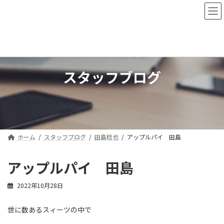
コ
ナ
ン
ビ
テ
ゲ
ン
ー
ツ
シ
へ
ョ
ス
ン
スタッフブログ
キ
に
ッ
移
プ
動
ホーム
スタッフブログ
田島稔也
アップルパイ 田島
アップルパイ 田島
2022年10月28日
世に数あるスィーツの中で