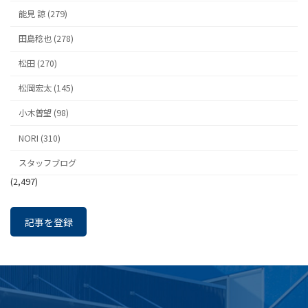
能見 諒 (279)
田島稔也 (278)
松田 (270)
松岡宏太 (145)
小木曽望 (98)
NORI (310)
スタッフブログ
(2,497)
記事を登録