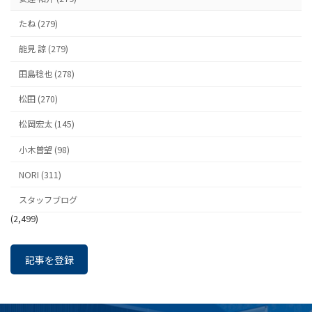
シ
ョ
たね (279)
ン
能見 諒 (279)
田島稔也 (278)
松田 (270)
松岡宏太 (145)
小木曽望 (98)
NORI (311)
スタッフブログ
(2,499)
記事を登録