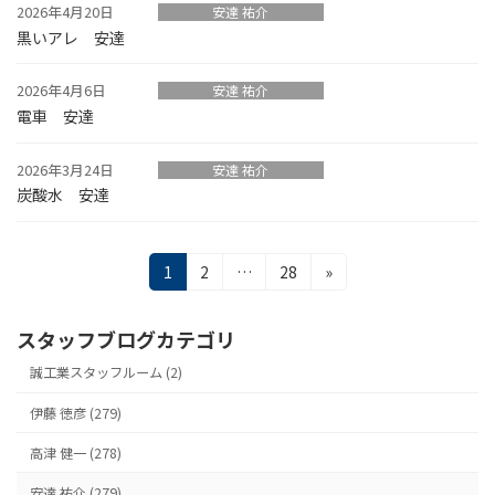
2026年4月20日
安達 祐介
黒いアレ 安達
2026年4月6日
安達 祐介
電車 安達
2026年3月24日
安達 祐介
炭酸水 安達
投
固
固
固
1
2
…
28
»
定
定
定
稿
ペ
ペ
ペ
スタッフブログカテゴリ
ナ
ー
ー
ー
ジ
ジ
ジ
誠工業スタッフルーム (2)
ビ
ゲ
伊藤 徳彦 (279)
ー
高津 健一 (278)
安達 祐介 (279)