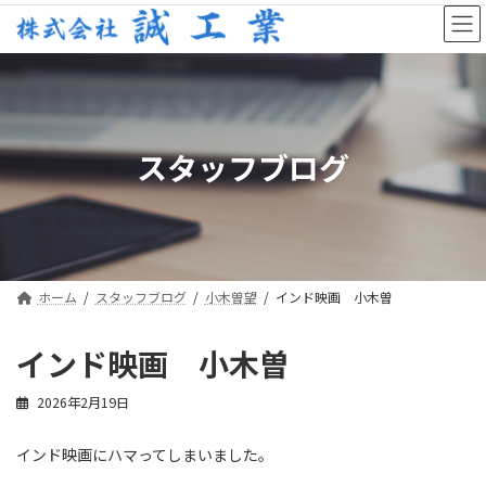
コ
ナ
ン
ビ
テ
ゲ
ン
ー
ツ
シ
へ
ョ
ス
ン
スタッフブログ
キ
に
ッ
移
プ
動
ホーム
スタッフブログ
小木曽望
インド映画 小木曽
インド映画 小木曽
2026年2月19日
インド映画にハマってしまいました。