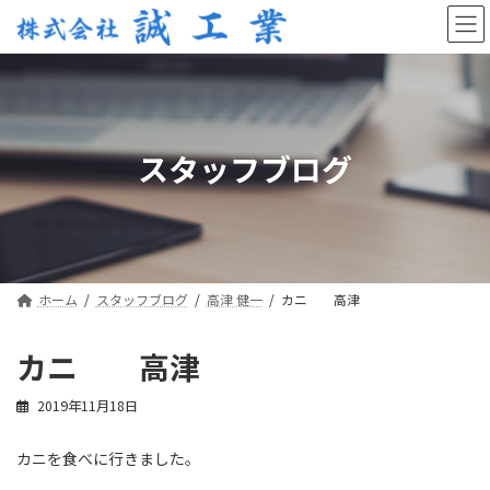
コ
ナ
ン
ビ
テ
ゲ
ン
ー
ツ
シ
へ
ョ
ス
ン
スタッフブログ
キ
に
ッ
移
プ
動
ホーム
スタッフブログ
高津 健一
カニ 高津
カニ 高津
2019年11月18日
カニを食べに行きました。