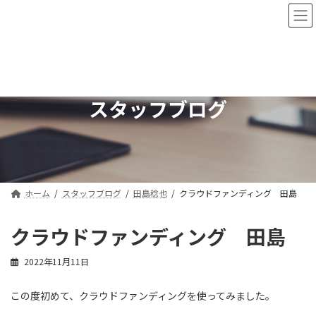
コ
ナ
ン
ビ
テ
ゲ
ン
ー
ツ
シ
へ
ョ
ス
ン
スタッフブログ
キ
に
ッ
移
プ
動
ホーム
スタッフブログ
田島稔也
クラウドファンディング 田島
クラウドファンディング 田島
2022年11月11日
この度初めて、クラウドファンディングを使ってみました。