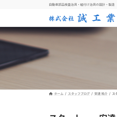
コ
ナ
自動車部品検査治具・組付け治具の設計・製造
ン
ビ
テ
ゲ
ン
ー
ツ
シ
へ
ョ
ス
ン
キ
に
ッ
移
プ
動
ホーム
スタッフブログ
安達 祐介
ス