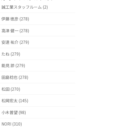
誠工業スタッフルーム (2)
伊藤 徳彦 (278)
高津 健一 (278)
安達 祐介 (279)
たね (279)
能見 諒 (279)
田島稔也 (278)
松田 (270)
松岡宏太 (145)
小木曽望 (98)
NORI (310)