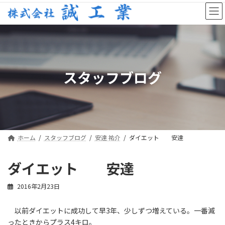
コ
ナ
ン
ビ
テ
ゲ
ン
ー
ツ
シ
へ
ョ
ス
ン
スタッフブログ
キ
に
ッ
移
プ
動
ホーム
スタッフブログ
安達 祐介
ダイエット 安達
ダイエット 安達
2016年2月23日
以前ダイエットに成功して早3年、少しずつ増えている。一番減
ったときからプラス4キロ。