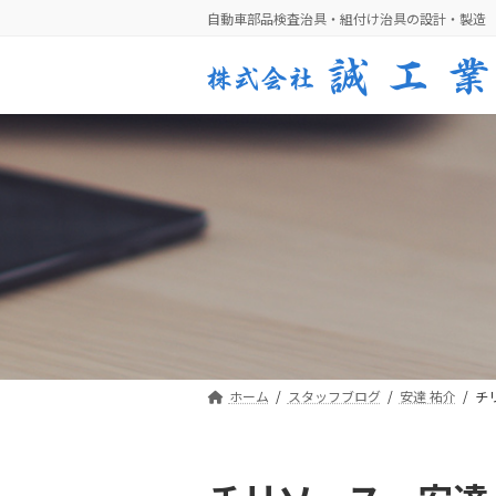
コ
ナ
自動車部品検査治具・組付け治具の設計・製造
ン
ビ
テ
ゲ
ン
ー
ツ
シ
へ
ョ
ス
ン
キ
に
ッ
移
プ
動
ホーム
スタッフブログ
安達 祐介
チ