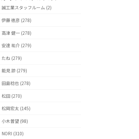
誠工業スタッフルーム (2)
伊藤 徳彦 (278)
高津 健一 (278)
安達 祐介 (279)
たね (279)
能見 諒 (279)
田島稔也 (278)
松田 (270)
松岡宏太 (145)
小木曽望 (98)
NORI (310)