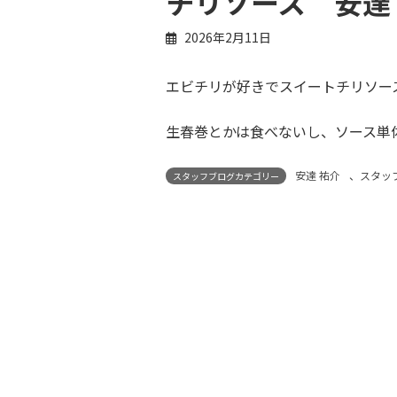
チリソース 安達
2026年2月11日
エビチリが好きでスイートチリソー
生春巻とかは食べないし、ソース単
安達 祐介
、
スタッ
スタッフブログカテゴリー