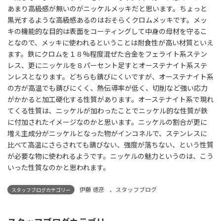
あまり高級感が無いのがニッケルメッキだと思います。ちょっと
黒光するような高級感あるのはおそらくクロムメッキです。メッ
キの機能的な目的は表面をコーティングして中身の母材を守るこ
となので、メッキに使われるということは耐食性が高い材質といえ
ます。鉄にクロムを１８%程度混ぜた合金をフェライト系ステン
レス、更にニッケルを８パーセント足すとオーステナイト系ステ
ンレスとなります。どちらも錆びにくいですが、オーステナイト系
の方が高温でも錆びにくく、熱伝導率が低く、切削など強い応力
がかかると加工硬化する性質があります。オーステナイト系で現れ
てくる性質は、ニッケルが加わったことでニッケル的な性質が鉄
に付加されたイメージなのかと思います。ニッケルの割合が更に
増え主成分がニッケルとなった物がインコネルで、ステンレスに
比べて高温にさらされても錆びない、強度が落ちない、という性質
が必要な物に使われるようです。ニッケルの魅力というのは、こう
いった性質なのかと思われます。
伊藤 徳彦
、
スタッフブログ
スタッフブログカテゴリー