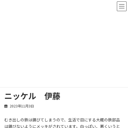
コ
ナ
ン
ビ
テ
ゲ
ン
ー
ツ
シ
へ
ョ
ス
ン
スタッフブログ
キ
に
ッ
移
プ
動
ホーム
スタッフブログ
伊藤 徳彦
ニッケル 伊藤
ニッケル 伊藤
2023年11月3日
むき出しの鉄は錆びてしまうので、生活で目にする大概の鉄部品
は錆びないようにメッキがされています。白っぽい、悪くいうと