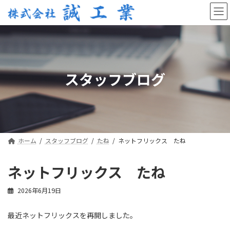
コ
ナ
ン
ビ
テ
ゲ
ン
ー
ツ
シ
へ
ョ
ス
ン
スタッフブログ
キ
に
ッ
移
プ
動
ホーム
スタッフブログ
たね
ネットフリックス たね
ネットフリックス たね
2026年6月19日
最近ネットフリックスを再開しました。