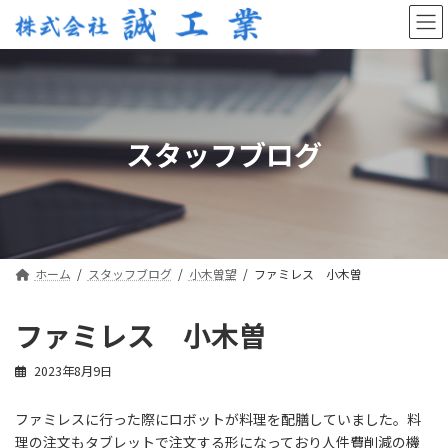
コ
ナ
ン
ビ
テ
ゲ
ン
ー
ツ
シ
へ
ョ
ス
ン
スタッフブログ
キ
に
ッ
移
プ
動
ホーム
スタッフブログ
小木曽望
ファミレス 小木曽
ファミレス 小木曽
2023年8月9日
ファミレスに行った際にロボットが料理を配膳していました。料
理の注文もタブレットで注文する形になっており人件費削減の機