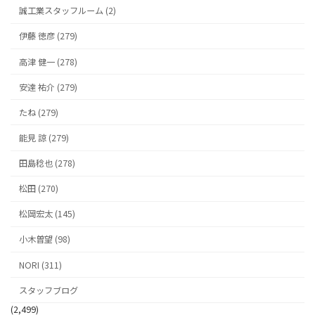
誠工業スタッフルーム (2)
伊藤 徳彦 (279)
高津 健一 (278)
安達 祐介 (279)
たね (279)
能見 諒 (279)
田島稔也 (278)
松田 (270)
松岡宏太 (145)
小木曽望 (98)
NORI (311)
スタッフブログ
(2,499)