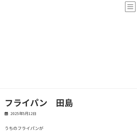
コ
ナ
ン
ビ
テ
ゲ
ン
ー
ツ
シ
へ
ョ
ス
ン
スタッフブログ
キ
に
ッ
移
プ
動
ホーム
スタッフブログ
田島稔也
フライパン 田島
フライパン 田島
2025年5月12日
うちのフライパンが