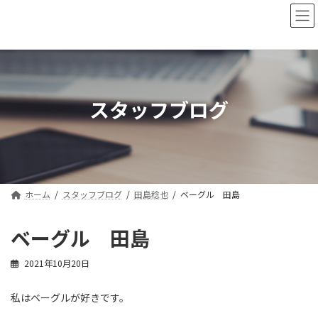
コ
ナ
ン
ビ
テ
ゲ
ン
ー
ツ
シ
へ
ョ
ス
ン
スタッフブログ
キ
に
ッ
移
プ
動
ホーム
スタッフブログ
田島稔也
ベーグル 田島
ベーグル 田島
2021年10月20日
私はベーグルが好きです。