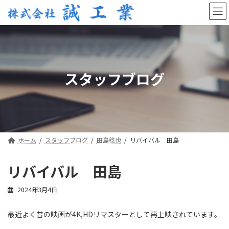
コ
ナ
ン
ビ
テ
ゲ
ン
ー
ツ
シ
へ
ョ
ス
ン
スタッフブログ
キ
に
ッ
移
プ
動
ホーム
スタッフブログ
田島稔也
リバイバル 田島
リバイバル 田島
2024年3月4日
最近よく昔の映画が4K,HDリマスターとして再上映されています。