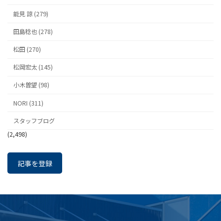
能見 諒 (279)
田島稔也 (278)
松田 (270)
松岡宏太 (145)
小木曽望 (98)
NORI (311)
スタッフブログ
(2,498)
記事を登録