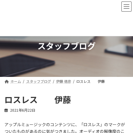
コ
ナ
ン
ビ
テ
ゲ
ン
ー
ツ
シ
へ
ョ
ス
ン
スタッフブログ
キ
に
ッ
移
プ
動
ホーム
スタッフブログ
伊藤 徳彦
ロスレス 伊藤
ロスレス 伊藤
2021年6月22日
アップルミュージックのコンテンツに、「ロスレス」のマークが
ついたものがあるのに気がつきました。オーディオの解像度のこ