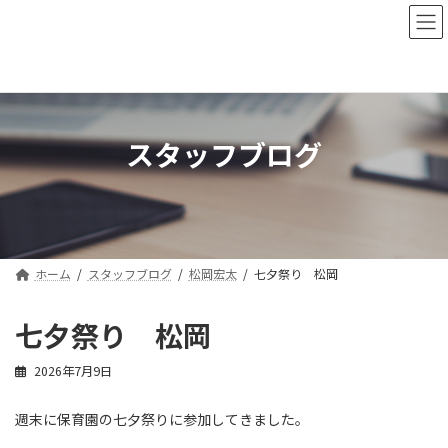
コ
ナ
ン
ビ
テ
ゲ
ン
ー
ツ
シ
へ
ョ
ス
ン
スタッフブログ
キ
に
ッ
移
プ
動
ホーム
スタッフブログ
松岡宏太
七夕祭り 松岡
七夕祭り 松岡
2026年7月9日
週末に保育園の七夕祭りに参加してきました。