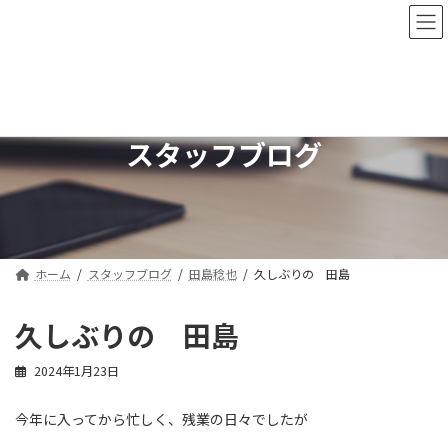
コ
ナ
ン
ビ
テ
ゲ
ン
ー
ツ
シ
へ
ョ
ス
ン
スタッフブログ
キ
に
ッ
移
プ
動
ホーム
スタッフブログ
田島稔也
久しぶりの 田島
久しぶりの 田島
2024年1月23日
今年に入ってから忙しく、残業の日々でしたが