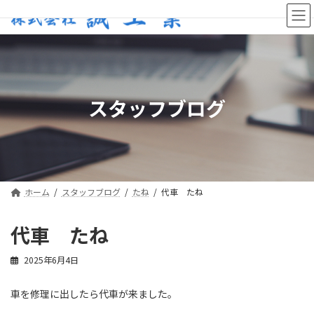
コ
ナ
ン
ビ
テ
ゲ
ン
ー
ツ
シ
へ
ョ
ス
ン
スタッフブログ
キ
に
ッ
移
プ
動
ホーム
スタッフブログ
たね
代車 たね
代車 たね
2025年6月4日
車を修理に出したら代車が来ました。