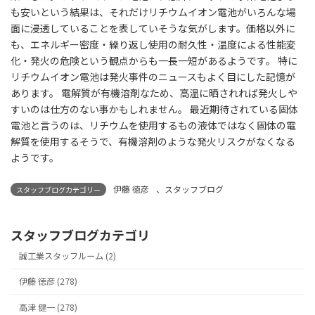
も安いという結果は、それだけリチウムイオン電池がいろんな場
面に浸透していることを表していそうな気がします。価格以外に
も、エネルギー密度・繰り返し使用の耐久性・温度による性能変
化・発火の危険という観点からも一長一短があるようです。 特に
リチウムイオン電池は発火事件のニュースもよく目にした記憶が
あります。 電解質が有機溶剤なため、高温に晒されれば発火しや
すいのは仕方のない事かもしれません。 最近期待されている固体
電池と言うのは、リチウムを使用するもの液体ではなく固体の電
解質を使用するそうで、有機溶剤のような発火リスクがなくなる
ようです。
伊藤 徳彦
、
スタッフブログ
スタッフブログカテゴリー
スタッフブログカテゴリ
誠工業スタッフルーム (2)
伊藤 徳彦 (278)
高津 健一 (278)