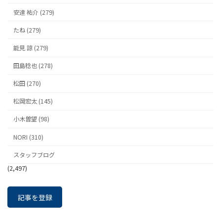
安達 祐介 (279)
たね (279)
能見 諒 (279)
田島稔也 (278)
松田 (270)
松岡宏太 (145)
小木曽望 (98)
NORI (310)
スタッフブログ
(2,497)
記事を登録