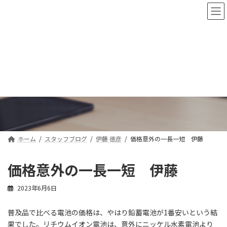
コ
ナ
ン
ビ
テ
ゲ
ン
ー
ツ
シ
へ
ョ
ス
ン
スタッフブログ
キ
に
ッ
移
プ
動
ホーム
スタッフブログ
伊藤 徳彦
価格意外の一長一短 伊藤
価格意外の一長一短 伊藤
2023年6月6日
普及品で比べる電池の価格は、やはり鉛蓄電池が1番安いという結
果でした。リチウムイオン電池は、意外にニッケル水素電池より