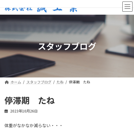
コ
ナ
ン
ビ
テ
ゲ
ン
ー
ツ
シ
へ
ョ
ス
ン
スタッフブログ
キ
に
ッ
移
プ
動
ホーム
スタッフブログ
たね
停滞期 たね
停滞期 たね
2023年10月26日
体重がなかなか減らない・・・