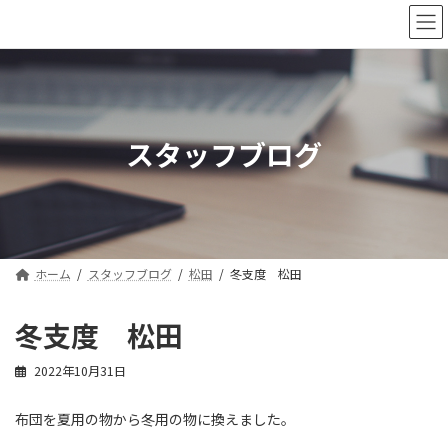
コ
ナ
ン
ビ
テ
ゲ
ン
ー
ツ
シ
へ
ョ
ス
ン
スタッフブログ
キ
に
ッ
移
プ
動
ホーム
スタッフブログ
松田
冬支度 松田
冬支度 松田
2022年10月31日
布団を夏用の物から冬用の物に換えました。