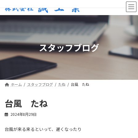
コ
ナ
ン
ビ
テ
ゲ
ン
ー
ツ
シ
へ
ョ
ス
ン
スタッフブログ
キ
に
ッ
移
プ
動
ホーム
スタッフブログ
たね
台風 たね
台風 たね
2024年8月29日
台風が来る来るといって、遅くなったり