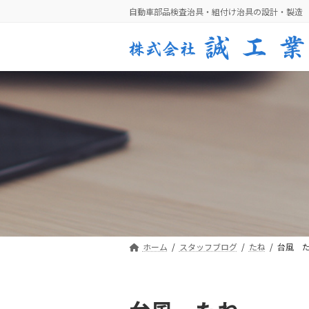
コ
ナ
自動車部品検査治具・組付け治具の設計・製造
ン
ビ
テ
ゲ
ン
ー
ツ
シ
へ
ョ
ス
ン
キ
に
ッ
移
プ
動
ホーム
スタッフブログ
たね
台風 