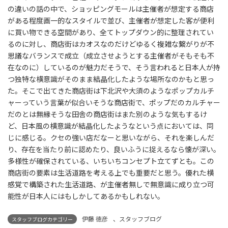
の違いの話の中で、ショッピングモールは主催者が想定する商店
がある程度画一的なスタイルで並び、主催者が想定した客が便利
に買い物できる空間があり、全てトップダウン的に整理されてい
るのに対し、商店街はカオスなのだけどゆるく複雑な繋がりが不
思議なバランスで成立（成立させようとする主催者がそもそも不
在なのに）しているのが魅力だそうで、そう言われると日本人が持
つ独特な横意識がそのまま結晶化したような場所なのかもと思っ
た。そこで出てきた商店街は下北沢や大須のようなポップカルチ
ャーっていう言葉が似合いそうな商店街で、ポップだのカルチャー
だのとは無縁そうな田舎の商店街はまた別のような気もするけ
ど、日本風の横意識が結晶化したようなという点においては、同
じに感じる。クセの強い店だなーと思いながら、それを楽しんだ
り、存在を当たり前に認めたり、良いふうに捉えるなら懐が深い。
多様性が確保されている、いちいちコンセプト立てずとも。この
商店街の要素は生活道路を考える上でも重要だと思う。優れた横
感覚で構築された生活道路、が主催者無しで無意識に成り立つ可
能性が日本人にはもしかしてあるかもしれない。
伊藤 徳彦
、
スタッフブログ
スタッフブログカテゴリー