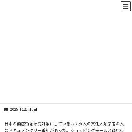
コ
ナ
ン
ビ
テ
ゲ
ン
ー
ツ
シ
へ
ョ
ス
ン
スタッフブログ
キ
に
ッ
移
プ
動
ホーム
スタッフブログ
伊藤 徳彦
商店街 伊藤
商店街 伊藤
2025年12月10日
日本の商店街を研究対象にしているカナダ人の文化人類学者の人
のドキュメンタリー番組があった。ショッピングモールと商店街