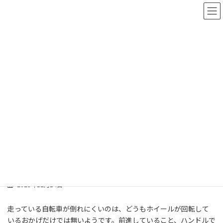
コ
ナ
ン
ビ
テ
ゲ
ン
ー
ツ
シ
へ
ョ
ス
ン
スタッフブログ
キ
に
ッ
移
プ
動
ホーム
スタッフブログ
伊藤 徳彦
回転体 伊藤
回転体 伊藤
2023年12月14日
走っている自転車が倒れにくいのは、どうもホイールが回転して
いるおかげだけでは無いようです。前進していること、ハンドルで