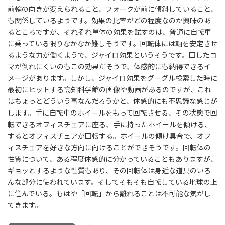
前輪の向きが変えられること、フォークが前に傾斜していること、
も関係しているようです。効果の比率がどの程度なのか興味のあ
るところですが、それぞれ単体の効果を試すのは、普通に自転車
に乗っている限りなかなか難しそうです。回転体には軸を安定させ
るような力が働くようで、ジャイロ効果というそうです。回したコ
マが倒れにくいのもこの効果だそうで、体感的にも納得できるイ
メージがあります。しかし、ジャイロ効果をグーグル検索した時に
最初にヒットする高知科学館の画像や動画があるのですが、これ
はちょっとどういう事なんだろうかと、体感的にも不思議な感じが
します。手に自転車のホイールをもって回転させる、その状態で回
転できるオフィスチェアに座る、手に持ったホイールを傾ける、
するとオフィスチェアが回転する。ホイールの傾け具合で、オフ
ィスチェアを好きな方向に向けることができそうです。回転体の
性質について、ある程度体感的に分かっていることもありますが、
ギョッとするような性質もあり、その回転体は身近な道具のいろ
んな部分に使われています。そしてそもそも自転している地球の上
に住んでいる。もはや「回転」から離れることは不可能な気がし
てきます。