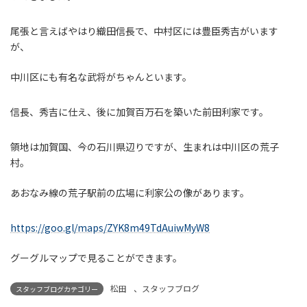
尾張と言えばやはり織田信長で、中村区には豊臣秀吉がいます
が、
中川区にも有名な武将がちゃんといます。
信長、秀吉に仕え、後に加賀百万石を築いた前田利家です。
領地は加賀国、今の石川県辺りですが、生まれは中川区の荒子
村。
あおなみ線の荒子駅前の広場に利家公の像があります。
https://goo.gl/maps/ZYK8m49TdAuiwMyW8
グーグルマップで見ることができます。
松田
、
スタッフブログ
スタッフブログカテゴリー