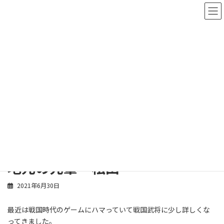
コ
ナ
ン
ビ
テ
ゲ
ン
ー
ツ
シ
へ
ョ
ス
ン
スタッフブログ
キ
に
ッ
移
プ
動
ホーム
スタッフブログ
松田
地元の先輩 松田
地元の先輩 松田
2021年6月30日
最近は戦国時代のゲームにハマっていて戦国武将に少し詳しくな
ってきました。