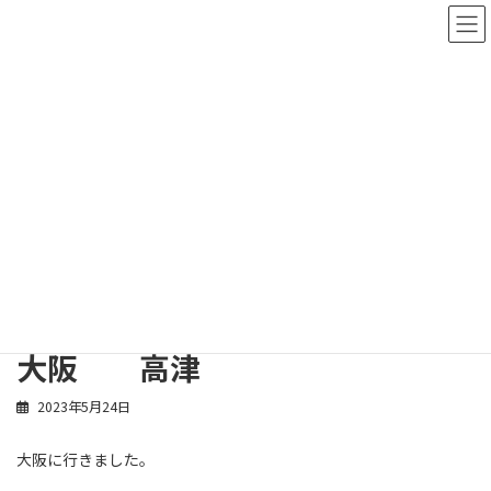
コ
ナ
ン
ビ
テ
ゲ
ン
ー
ツ
シ
へ
ョ
ス
ン
スタッフブログ
キ
に
ッ
移
プ
動
ホーム
スタッフブログ
高津 健一
大阪 高津
大阪 高津
2023年5月24日
大阪に行きました。