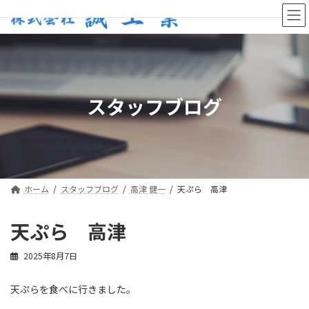
コ
ナ
ン
ビ
テ
ゲ
ン
ー
ツ
シ
へ
ョ
ス
ン
スタッフブログ
キ
に
ッ
移
プ
動
ホーム
スタッフブログ
高津 健一
天ぷら 高津
天ぷら 高津
2025年8月7日
天ぷらを食べに行きました。