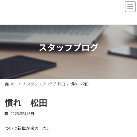
コ
ナ
ン
ビ
テ
ゲ
ン
ー
ツ
シ
へ
ョ
ス
ン
スタッフブログ
キ
に
ッ
移
プ
動
ホーム
スタッフブログ
松田
慣れ 松田
慣れ 松田
2025年3月3日
ついに新車が来ました。