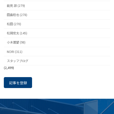
能見 諒 (279)
田島稔也 (278)
松田 (270)
松岡宏太 (145)
小木曽望 (98)
NORI (311)
スタッフブログ
(2,499)
記事を登録