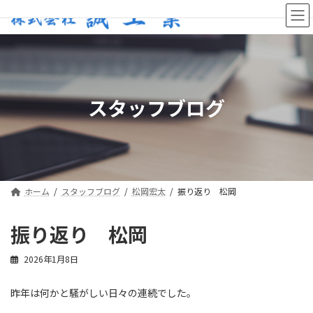
コ
ナ
ン
ビ
テ
ゲ
ン
ー
ツ
シ
へ
ョ
ス
ン
スタッフブログ
キ
に
ッ
移
プ
動
ホーム
スタッフブログ
松岡宏太
振り返り 松岡
振り返り 松岡
2026年1月8日
昨年は何かと騒がしい日々の連続でした。