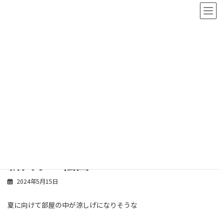
コ
ナ
ン
ビ
テ
ゲ
ン
ー
ツ
シ
へ
ョ
ス
ン
スタッフブログ
キ
に
ッ
移
プ
動
ホーム
スタッフブログ
松田
新入り 松田
新入り 松田
2024年5月15日
夏に向けて部屋の中が涼しげになりそうな