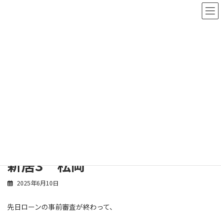
コ
ナ
ン
ビ
テ
ゲ
ン
ー
ツ
シ
へ
ョ
ス
ン
スタッフブログ
キ
に
ッ
移
プ
動
ホーム
スタッフブログ
松岡宏太
新居3 松岡
新居3 松岡
2025年6月10日
先日ローンの事前審査が終わって、