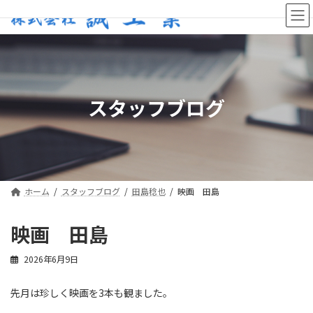
コ
ナ
ン
ビ
テ
ゲ
ン
ー
ツ
シ
へ
ョ
ス
ン
スタッフブログ
キ
に
ッ
移
プ
動
ホーム
スタッフブログ
田島稔也
映画 田島
映画 田島
2026年6月9日
先月は珍しく映画を3本も観ました。