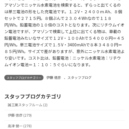
アマゾンでニッケル水素電池を検索すると、ずらっと出てくるの
は単三電池の形をした充電池です。１.２V・２４００m Ah、８個
セットで２７１５円。８個ぶんで２３.０４Whなので１１８
円/Wh。鉛蓄電池の１０倍のコストとなります。次にリチウムイオ
ン電池ですが、アマゾンで検索して上位に出てくる物は、車載の
鉛蓄電池みたいなサイズで１２V・１００Ahで５４０００円＝４５
円/Wh。単三電池サイズで１.５V・3400mAhで８本３４８０円＝
８５円/Wh。サイズで差がありますが、意外にニッケル水素電池よ
り安いです。コスト比は、鉛蓄電池：ニッケル水素電池：リチウ
ムイオン電池＝１：１０：５ぐらいになります。
伊藤 徳彦
、
スタッフブログ
スタッフブログカテゴリー
スタッフブログカテゴリ
誠工業スタッフルーム (2)
伊藤 徳彦 (279)
高津 健一 (278)