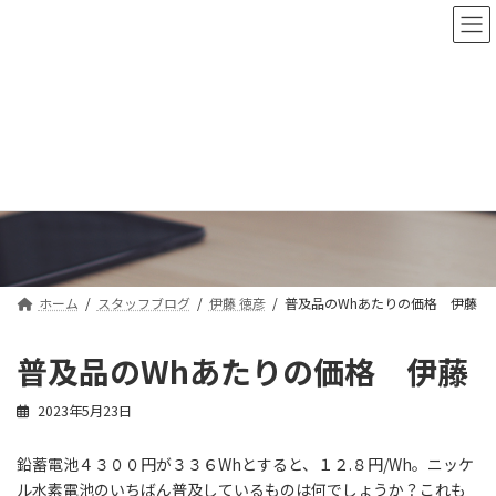
コ
ナ
ン
ビ
テ
ゲ
ン
ー
ツ
シ
へ
ョ
ス
ン
スタッフブログ
キ
に
ッ
移
プ
動
ホーム
スタッフブログ
伊藤 徳彦
普及品のWhあたりの価格 伊藤
普及品のWhあたりの価格 伊藤
2023年5月23日
鉛蓄電池４３００円が３３６Whとすると、１２.８円/Wh。ニッケ
ル水素電池のいちばん普及しているものは何でしょうか？これも