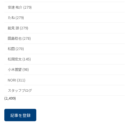
安達 祐介 (279)
たね (279)
能見 諒 (279)
田島稔也 (278)
松田 (270)
松岡宏太 (145)
小木曽望 (98)
NORI (311)
スタッフブログ
(2,499)
記事を登録