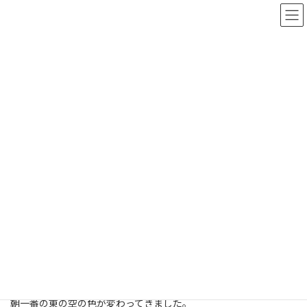
コ
ナ
ン
ビ
テ
ゲ
ン
ー
ツ
シ
へ
ョ
ス
ン
スタッフブログ
キ
に
ッ
移
プ
動
ホーム
スタッフブログ
NORI
朝ピンク NORI
朝ピンク NORI
2023年9月11日
夏が終わって
朝一番の東の空の色が変わってきました。