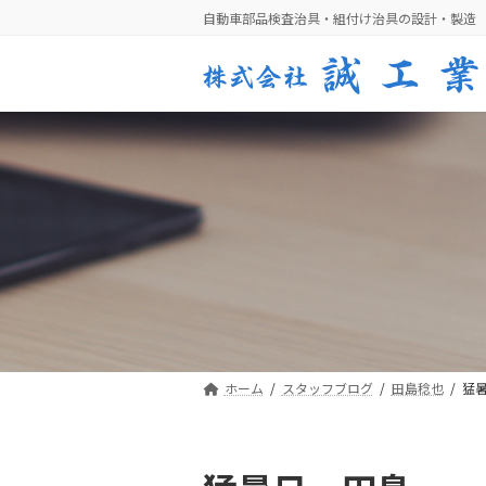
コ
ナ
自動車部品検査治具・組付け治具の設計・製造
ン
ビ
テ
ゲ
ン
ー
ツ
シ
へ
ョ
ス
ン
キ
に
ッ
移
プ
動
ホーム
スタッフブログ
田島稔也
猛