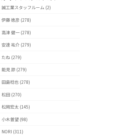
誠工業スタッフルーム (2)
伊藤 徳彦 (278)
高津 健一 (278)
安達 祐介 (279)
たね (279)
能見 諒 (279)
田島稔也 (278)
松田 (270)
松岡宏太 (145)
小木曽望 (98)
NORI (311)