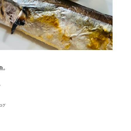
魚。
。
ログ