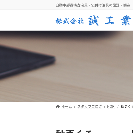
コ
ナ
自動車部品検査治具・組付け治具の設計・製造
ン
ビ
テ
ゲ
ン
ー
ツ
シ
へ
ョ
ス
ン
キ
に
ッ
移
プ
動
ホーム
スタッフブログ
NORI
秋更く