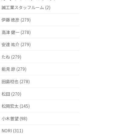
誠工業スタッフルーム (2)
伊藤 徳彦 (279)
高津 健一 (278)
安達 祐介 (279)
たね (279)
能見 諒 (279)
田島稔也 (278)
松田 (270)
松岡宏太 (145)
小木曽望 (98)
NORI (311)