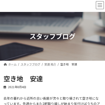
コ
ナ
ン
ビ
テ
ゲ
ン
ー
ツ
シ
へ
ョ
ス
ン
スタッフブログ
キ
に
ッ
移
プ
動
ホーム
スタッフブログ
安達 祐介
空き地 安達
空き地 安達
2021年8月4日
去年の暮れから近所の古い長屋が次々と取り壊されて空き地にな
っています。先週からまた1軒取り壊しが始まり気付けばうちのア