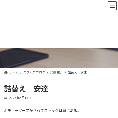
コ
ナ
ン
ビ
テ
ゲ
ン
ー
ツ
シ
へ
ョ
ス
ン
スタッフブログ
キ
に
ッ
移
プ
動
ホーム
スタッフブログ
安達 祐介
詰替え 安達
詰替え 安達
2026年6月18日
ボディーソープがきれてストックは家にある。