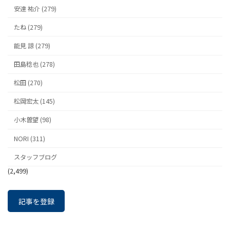
安達 祐介 (279)
たね (279)
能見 諒 (279)
田島稔也 (278)
松田 (270)
松岡宏太 (145)
小木曽望 (98)
NORI (311)
スタッフブログ
(2,499)
記事を登録