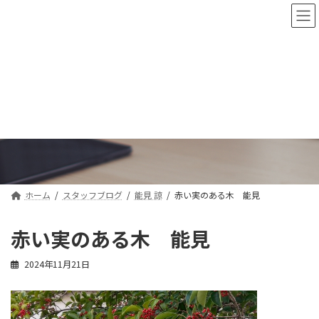
コ
ナ
ン
ビ
テ
ゲ
ン
ー
ツ
シ
へ
ョ
ス
ン
スタッフブログ
キ
に
ッ
移
プ
動
ホーム
スタッフブログ
能見 諒
赤い実のある木 能見
赤い実のある木 能見
2024年11月21日