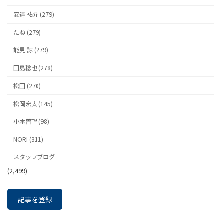
安達 祐介 (279)
たね (279)
能見 諒 (279)
田島稔也 (278)
松田 (270)
松岡宏太 (145)
小木曽望 (98)
NORI (311)
スタッフブログ
(2,499)
記事を登録