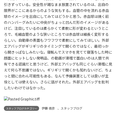
引きずっている。安全性が雑なまま放置されているのは、出自の
限界がここにあるからのような気もする。血管の中を流れる赤血
球のイメージを出自にしてみてはどうかと思う。赤血球は焼く前
のハンバーグみたいに中央がちょっと凹んだ形のイメージがある
けど、注目しているのは柔らかくて柔軟に形が変わるというとこ
ろで、毛細血管のような狭いところでは赤血球は細長く変形する
らしい。自動車の表面もフワフワで柔軟にしてみてほしい。外部
エアバッグがギリギリのタイミングで開くのではなく、最初っか
ら開きっぱなしみたいな。寝転んでスマホを見てて寝落ちした時に
顔面にヒットしない発明品、の動画が滑稽で面白いのは人類で共
有できる認識だと思うけど、外部エアバッグも同じぐらい滑稽に見
えて何ら不思議ではない。ギリギリで開くかも知れないけど、ちょ
っと間に合わん可能性もある、なんて予備装置としては良いが主
役としては使えない。さらに話がそれた。外部エアバッグを批判
したいわけではなかった。
伊藤 徳彦
、
スタッフブログ
スタッフブログカテゴリー