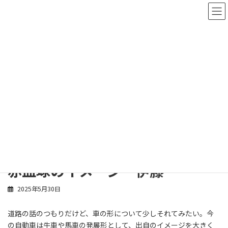
コ
ナ
ン
ビ
テ
ゲ
ン
ー
ツ
シ
へ
ョ
ス
ン
スタッフブログ
キ
に
ッ
移
プ
動
ホーム
スタッフブログ
伊藤 徳彦
赤血球のイメージ 伊藤
赤血球のイメージ 伊藤
2025年5月30日
道路の話のつもりだけど、車の形について少しそれてみたい。今
の自動車は牛車や馬車の発展形として、出自のイメージを大きく