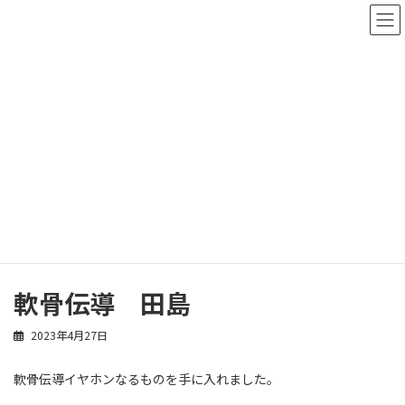
コ
ナ
ン
ビ
テ
ゲ
ン
ー
ツ
シ
へ
ョ
ス
ン
スタッフブログ
キ
に
ッ
移
プ
動
ホーム
スタッフブログ
田島稔也
軟骨伝導 田島
軟骨伝導 田島
2023年4月27日
軟骨伝導イヤホンなるものを手に入れました。