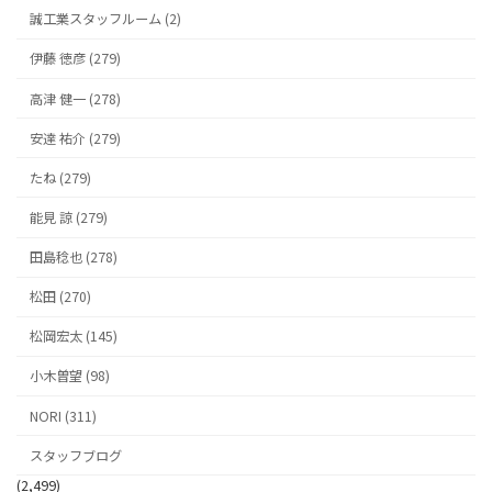
誠工業スタッフルーム (2)
伊藤 徳彦 (279)
高津 健一 (278)
安達 祐介 (279)
たね (279)
能見 諒 (279)
田島稔也 (278)
松田 (270)
松岡宏太 (145)
小木曽望 (98)
NORI (311)
スタッフブログ
(2,499)