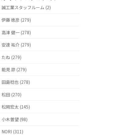
誠工業スタッフルーム (2)
伊藤 徳彦 (279)
高津 健一 (278)
安達 祐介 (279)
たね (279)
能見 諒 (279)
田島稔也 (278)
松田 (270)
松岡宏太 (145)
小木曽望 (98)
NORI (311)