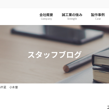
会社概要
誠工業の強み
製作事例
Company
Strength
Case
スタッフブログ
動不足 小木曽