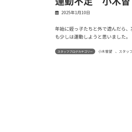
運動不足 小木曽
2025年1月10日
年始に姪っ子たちと外で遊んだら、
も少しは運動しようと思いました。
小木曽望
、
スタッ
スタッフブログカテゴリー