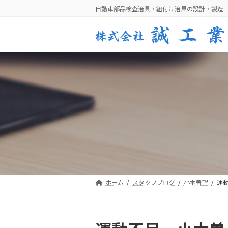
コ
ナ
自動車部品検査治具・組付け治具の設計・製造
ン
ビ
テ
ゲ
ン
ー
ツ
シ
へ
ョ
ス
ン
キ
に
ッ
移
プ
動
ホーム
スタッフブログ
小木曽望
運