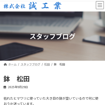
コ
ナ
ン
ビ
テ
ゲ
ン
ー
ツ
シ
へ
ョ
ス
ン
スタッフブログ
キ
に
ッ
移
プ
動
ホーム
スタッフブログ
松田
鉢 松田
鉢 松田
2025年9月29日
枯れたヒマワリに使っていた大き目の鉢が空いているので何に使
おうか迷っています。