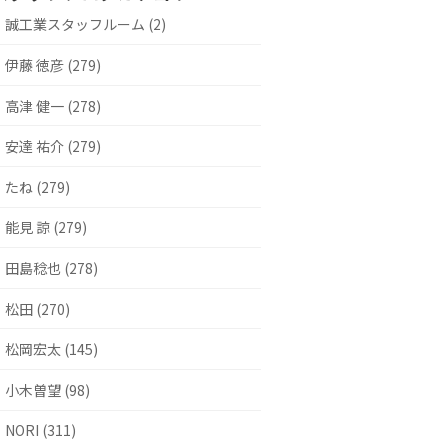
誠工業スタッフルーム (2)
伊藤 徳彦 (279)
高津 健一 (278)
安達 祐介 (279)
たね (279)
能見 諒 (279)
田島稔也 (278)
松田 (270)
松岡宏太 (145)
小木曽望 (98)
NORI (311)