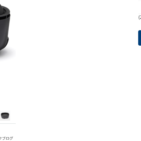
(
フブログ