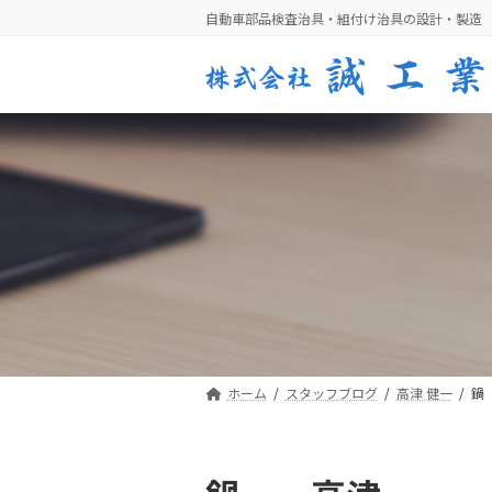
コ
ナ
自動車部品検査治具・組付け治具の設計・製造
ン
ビ
テ
ゲ
ン
ー
ツ
シ
へ
ョ
ス
ン
キ
に
ッ
移
プ
動
ホーム
スタッフブログ
高津 健一
鍋