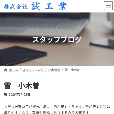
コ
ナ
ン
ビ
テ
ゲ
ン
ー
ツ
シ
へ
ョ
ス
ン
スタッフブログ
キ
に
ッ
移
プ
動
ホーム
スタッフブログ
小木曽望
雪 小木曽
雪 小木曽
2026年1月23日
まだまだ寒い日が続き、週末も雪が降るそうです。雪が降ると道は
滑りやすくなり、電車も遅延したりするので大変です。