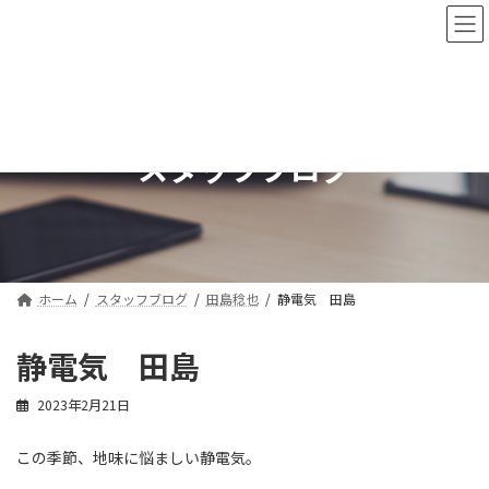
コ
ナ
ン
ビ
テ
ゲ
ン
ー
ツ
シ
へ
ョ
ス
ン
スタッフブログ
キ
に
ッ
移
プ
動
ホーム
スタッフブログ
田島稔也
静電気 田島
静電気 田島
2023年2月21日
この季節、地味に悩ましい静電気。