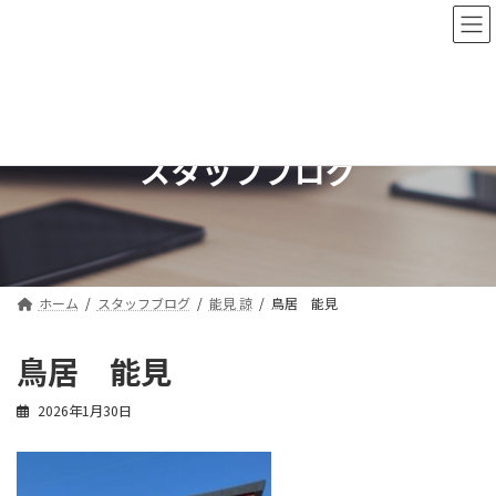
コ
ナ
ン
ビ
テ
ゲ
ン
ー
ツ
シ
へ
ョ
ス
ン
スタッフブログ
キ
に
ッ
移
プ
動
ホーム
スタッフブログ
能見 諒
鳥居 能見
鳥居 能見
2026年1月30日