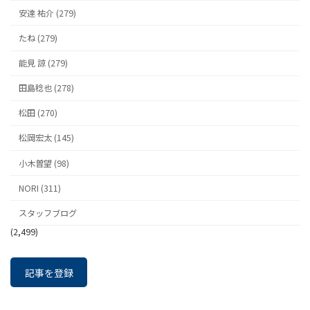
安達 祐介 (279)
たね (279)
能見 諒 (279)
田島稔也 (278)
松田 (270)
松岡宏太 (145)
小木曽望 (98)
NORI (311)
スタッフブログ
(2,499)
記事を登録