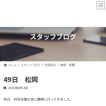
コ
ナ
ン
ビ
テ
ゲ
ン
ー
ツ
シ
へ
ョ
ス
ン
スタッフブログ
キ
に
ッ
移
プ
動
ホーム
スタッフブログ
松岡宏太
49日 松岡
49日 松岡
2025年4月14日
先日、49日法要の為に静岡に行ってきました。