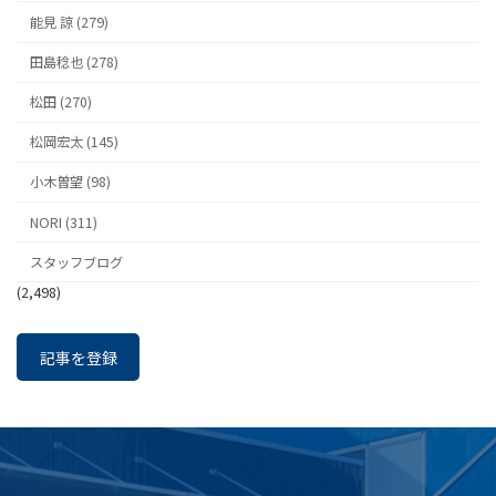
能見 諒 (279)
田島稔也 (278)
松田 (270)
松岡宏太 (145)
小木曽望 (98)
NORI (311)
スタッフブログ
(2,498)
記事を登録