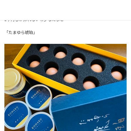
ニワトリの一生のうち
2ヶ月しか採れない希少なたまご
「たまゆら琥珀」